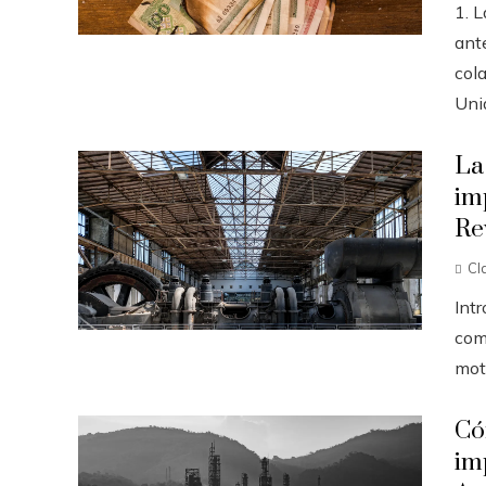
1. 
ante
col
Unid
La
im
Re
Cl
Int
come
moto
Có
im