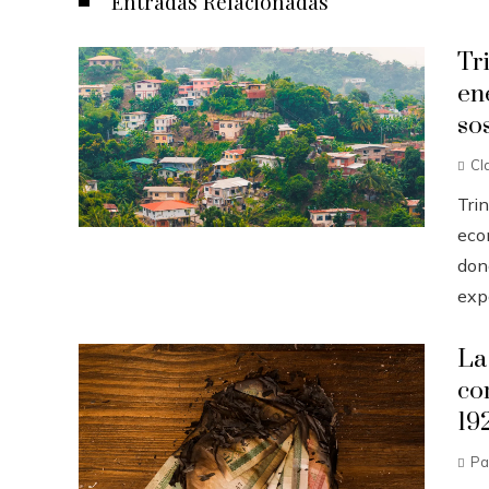
Entradas Relacionadas
Tr
en
so
Cl
Tri
eco
dond
expo
La
co
19
Pa