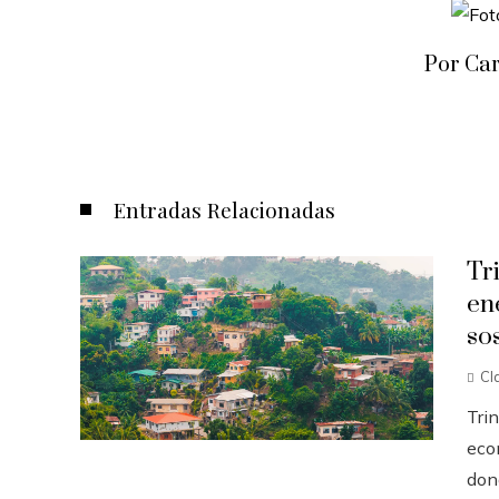
Por Ca
Entradas Relacionadas
Tr
en
so
Cl
Tri
eco
dond