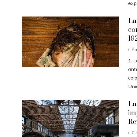
expo
La
co
19
Pa
1. 
ante
col
Unid
La
im
Re
Cl