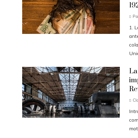
19
Pa
1. 
ante
col
Unid
La
im
Re
Cl
Int
come
moto