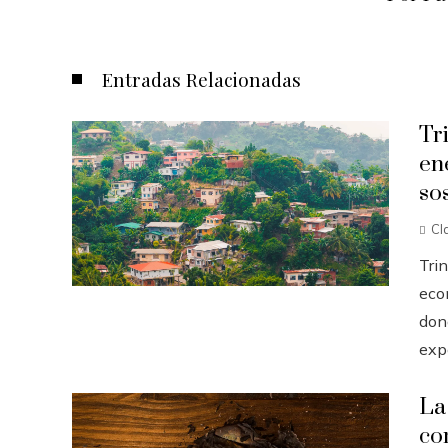
Entradas Relacionadas
Tr
en
so
Cl
Tri
eco
dond
expo
La
co