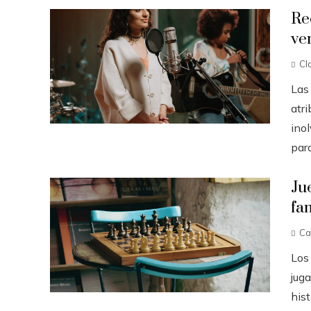
Re
ve
Cl
Las
atr
inol
para
Ju
fa
Ca
Los
jug
hist