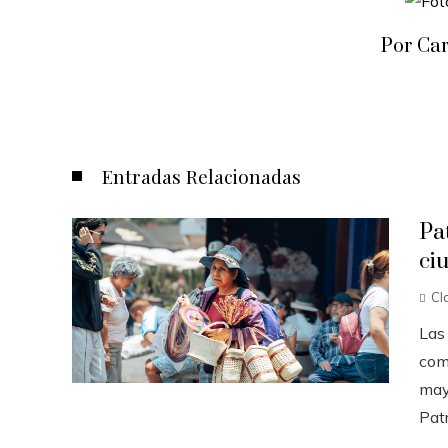
Por Ca
Entradas Relacionadas
Pa
ci
Cl
Las
com
may
Patr