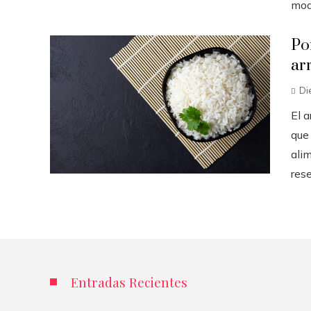
mode
Po
ar
Di
El 
que
ali
rese
Entradas Recientes