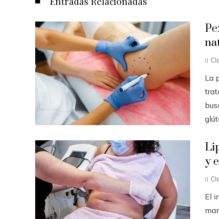
Entradas Relacionadas
Pe
na
Cl
La 
tra
busc
glút
Li
y 
Cl
El i
man