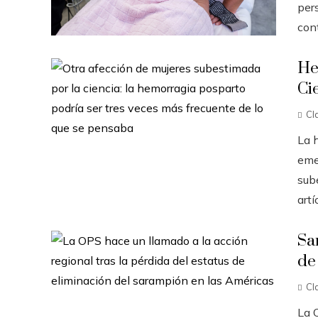
per
cont
He
Ci
Cl
La 
eme
sub
artí
Sa
de
Cl
La 